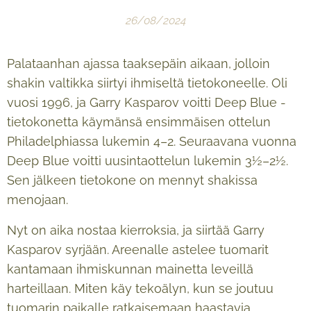
26/08/2024
Palataanhan ajassa taaksepäin aikaan, jolloin
shakin valtikka siirtyi ihmiseltä tietokoneelle. Oli
vuosi 1996, ja Garry Kasparov voitti Deep Blue -
tietokonetta käymänsä ensimmäisen ottelun
Philadelphiassa lukemin 4–2. Seuraavana vuonna
Deep Blue voitti uusintaottelun lukemin 3½–2½.
Sen jälkeen tietokone on mennyt shakissa
menojaan.
Nyt on aika nostaa kierroksia, ja siirtää Garry
Kasparov syrjään. Areenalle astelee tuomarit
kantamaan ihmiskunnan mainetta leveillä
harteillaan. Miten käy tekoälyn, kun se joutuu
tuomarin paikalle ratkaisemaan haastavia