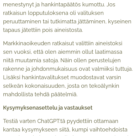
menestynyt ja hankintapäätös kumottu. Jos
ratkaisun lopputuloksena oli valituksen
peruuttaminen tai tutkimatta jättäminen, kyseinen
tapaus jätettiin pois aineistosta.
Markkinaoikeuden ratkaisut valittiin aineistoksi
sen vuoksi, että olen aiemmin ollut laatimassa
niitä muutamia satoja. Näin ollen perustelujen
rakenne ja johdonmukaisuus ovat valmiiksi tuttuja.
Lisäksi hankintavalitukset muodostavat varsin
selkeän kokonaisuuden, josta on tekoälynkin
mahdollista tehdä päätelmiä.
Kysymyksenasettelu ja vastaukset
Testiä varten ChatGPT:tä pyydettiin ottamaan
kantaa kysymykseen siitä, kumpi vaihtoehdoista