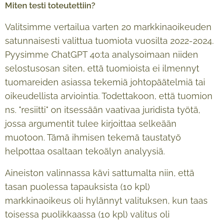
Miten testi toteutettiin?
Valitsimme vertailua varten 20 markkinaoikeuden
satunnaisesti valittua tuomiota vuosilta 2022-2024.
Pyysimme ChatGPT 4o:ta analysoimaan niiden
selostusosan siten, että tuomioista ei ilmennyt
tuomareiden asiassa tekemiä johtopäätelmiä tai
oikeudellista arviointia. Todettakoon, että tuomion
ns. "resiitti" on itsessään vaativaa juridista työtä,
jossa argumentit tulee kirjoittaa selkeään
muotoon. Tämä ihmisen tekemä taustatyö
helpottaa osaltaan tekoälyn analyysiä.
Aineiston valinnassa kävi sattumalta niin, että
tasan puolessa tapauksista (10 kpl)
markkinaoikeus oli hylännyt valituksen, kun taas
toisessa puolikkaassa (10 kpl) valitus oli