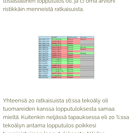
tosiasiallinen lopputulos oli, ja c) oma arvioni
ristikkäin menneistä ratkaisuista.
Yhteensä 20 ratkaisuista 16:ssa tekoäly oli
tuomareiden kanssa lopputuloksesta samaa
mieltä. Kuitenkin neljässä tapauksessa eli 20 %:ssa
tekoälyn antama lopputulos poikkesi