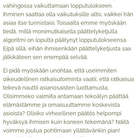
vahingossa vaikuttamaan lopputulokseen.
Ihminen saattaa olla vaikutuksille altis, vaikkei hän
asiaa itse tunnistaisi. Toisaalta emme myöskään
tiedä, millä monimutkaisella päättelyketjulla
algoritmi on lopulta päätynyt lopputulokseensa.
Eipä sillä, eihän ihmisenkään päättelyketjusta saa
jälkikäteen sen enempää selvää.
Ei pidä myöskään unohtaa, että useimmiten
oikeudellinen ratkaisutoiminta vaatii, että ratkaisua
tekevä nauttii asianosaisten luottamusta.
Olisimmeko valmiita antamaan tekoälyn päättää
elämästämme ja omaisuuttamme koskevista
asioista? Olisiko virheellinen päätös helpompi
hyväksyä ihmisen kuin koneen tekemänä? Näitä
voimme joutua pohtimaan yllättävänkin pian!