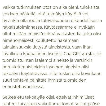
Vaikka tutkimuksen otos on aika pieni, tuloksista
voidaan päätellä, että tekoälyn käytöllä voi
hyvinkin olla roolia tulevaisuuden oikeudellisessa
ratkaisutoiminnassa. Käytössämme ei nytkään
ollut mitään erityistä tekoälyassistenttia, joka olisi
nimenomaisesti koulutettu hakemaan
lainalaisuuksia tietystä aineistosta, vaan ihan
tavallinen kaupallinen lisenssi ChatGPT 4o:sta. Jos
tuomioistuinten laajempi aineisto ja varsinkin
perustelumuistioiden tasoinen aineisto olisi
tekoälyn käytettävissä, sille tuskin olisi kovinkaan
suuri tehtävä päihittää ihmistä tuomioiden
ennustettavuudessa.
Selkeä etu tekoälylle olisi, etteivät inhimilliset
tunteet tai asiaan vaikuttamattomat seikat pääse