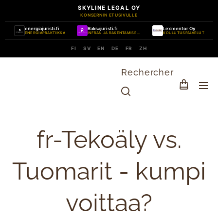
SKYLINE LEGAL OY
KONSERNIN ETUSIVULLE
energiajuristi.fi
Raksajuristi.fi
Lexmentor Oy
ENERGIAPRAKTIIKKA
INFRAN JA RAKENTAMISEN PRAKTIIKKA
KOULUTUSPALVELUT
FI
SV
EN
DE
FR
ZH
Rechercher
fr-Tekoäly vs.
Tuomarit - kumpi
voittaa?