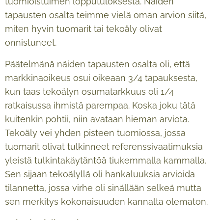
tuomioistuimen lopputuloksesta. Näiden
tapausten osalta teimme vielä oman arvion siitä,
miten hyvin tuomarit tai tekoäly olivat
onnistuneet.
Päätelmänä näiden tapausten osalta oli, että
markkinaoikeus osui oikeaan 3/4 tapauksesta,
kun taas tekoälyn osumatarkkuus oli 1/4
ratkaisussa ihmistä parempaa. Koska joku tätä
kuitenkin pohtii, niin avataan hieman arviota.
Tekoäly vei yhden pisteen tuomiossa, jossa
tuomarit olivat tulkinneet referenssivaatimuksia
yleistä tulkintakäytäntöä tiukemmalla kammalla.
Sen sijaan tekoälyllä oli hankaluuksia arvioida
tilannetta, jossa virhe oli sinällään selkeä mutta
sen merkitys kokonaisuuden kannalta olematon.