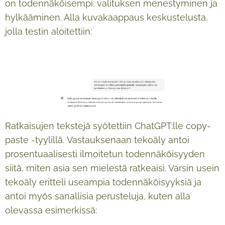
on todennäköisempi: valituksen menestyminen ja
hylkääminen. Alla kuvakaappaus keskustelusta,
jolla testin aloitettiin:
Ratkaisujen tekstejä syötettiin ChatGPT:lle copy-
paste -tyylillä. Vastauksenaan tekoäly antoi
prosentuaalisesti ilmoitetun todennäköisyyden
siitä, miten asia sen mielestä ratkeaisi. Varsin usein
tekoäly eritteli useampia todennäköisyyksiä ja
antoi myös sanallisia perusteluja, kuten alla
olevassa esimerkissä: