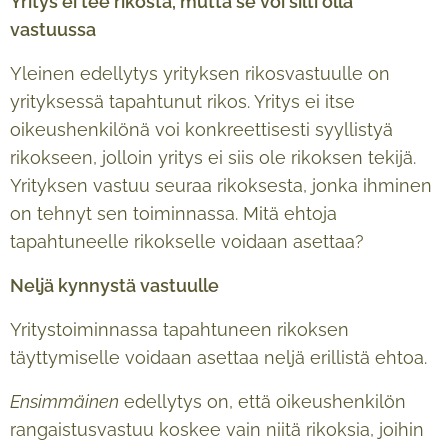
Yritys ei tee rikosta, mutta se voi silti olla
vastuussa
Yleinen edellytys yrityksen rikosvastuulle on
yrityksessä tapahtunut rikos. Yritys ei itse
oikeushenkilönä voi konkreettisesti syyllistyä
rikokseen, jolloin yritys ei siis ole rikoksen tekijä.
Yrityksen vastuu seuraa rikoksesta, jonka ihminen
on tehnyt sen toiminnassa. Mitä ehtoja
tapahtuneelle rikokselle voidaan asettaa?
Nelj
ä
kynnyst
ä
vastuulle
Yritystoiminnassa tapahtuneen rikoksen
täyttymiselle voidaan asettaa neljä erillistä ehtoa.
Ensimmäinen
edellytys on, että oikeushenkilön
rangaistusvastuu koskee vain niitä rikoksia, joihin