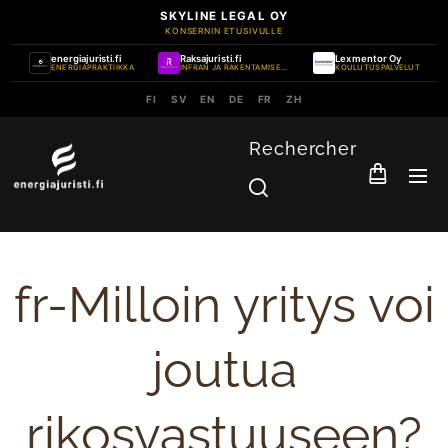
SKYLINE LEGAL OY
KONSERNIN ETUSIVULLE
energiajuristi.fi
Raksajuristi.fi
Lexmentor Oy
ENERGIAPRAKTIIKKA
INFRAN JA RAKENTAMISEN PRAKTIIKKA
KOULUTUSPALVELUT
FI
SV
EN
DE
FR
ZH
Rechercher
fr-Milloin yritys voi
joutua
rikosvastuuseen?