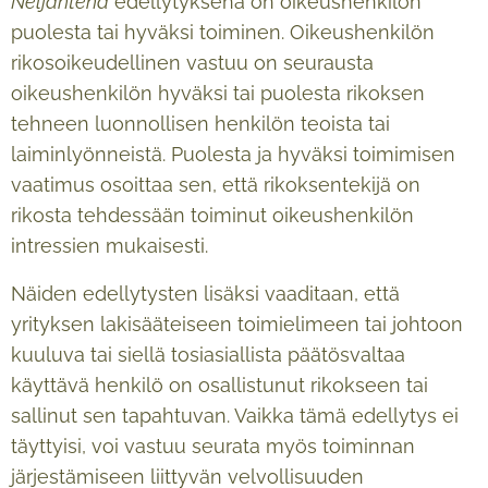
Neljäntenä
edellytyksenä on oikeushenkilön
puolesta tai hyväksi toiminen. Oikeushenkilön
rikosoikeudellinen vastuu on seurausta
oikeushenkilön hyväksi tai puolesta rikoksen
tehneen luonnollisen henkilön teoista tai
laiminlyönneistä. Puolesta ja hyväksi toimimisen
vaatimus osoittaa sen, että rikoksentekijä on
rikosta tehdessään toiminut oikeushenkilön
intressien mukaisesti.
Näiden edellytysten lisäksi vaaditaan, että
yrityksen lakisääteiseen toimielimeen tai johtoon
kuuluva tai siellä tosiasiallista päätösvaltaa
käyttävä henkilö on osallistunut rikokseen tai
sallinut sen tapahtuvan. Vaikka tämä edellytys ei
täyttyisi, voi vastuu seurata myös toiminnan
järjestämiseen liittyvän velvollisuuden