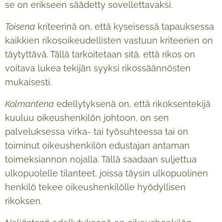
se on erikseen säädetty sovellettavaksi.
Toisena
kriteerinä on, että kyseisessä tapauksessa
kaikkien rikosoikeudellisten vastuun kriteerien on
täytyttävä. Tällä tarkoitetaan sitä, että rikos on
voitava lukea tekijän syyksi rikossäännösten
mukaisesti.
Kolmantena
edellytyksenä on, että rikoksentekijä
kuuluu oikeushenkilön johtoon, on sen
palveluksessa virka- tai työsuhteessa tai on
toiminut oikeushenkilön edustajan antaman
toimeksiannon nojalla. Tällä saadaan suljettua
ulkopuolelle tilanteet, joissa täysin ulkopuolinen
henkilö tekee oikeushenkilölle hyödyllisen
rikoksen.