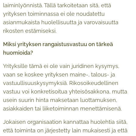
laiminlyönnistä. Tällä tarkoitetaan sitä, että
yrityksen toiminnassa ei ole noudatettu
asianmukaista huolellisuutta ja varovaisuutta
rikosten estämiseksi.
Miksi yrityksen rangaistusvastuu on t
ä
rke
ä
huomioida?
Yrityksille tämä ei ole vain juridinen kysymys,
vaan se koskee yrityksen maine-, talous- ja
vastuullisuuskysymyksiä. Rikosoikeudellinen
vastuu voi konkretisoitua yhteisösakkona, mutta
usein suurin hinta maksetaan luottamuksen,
asiakkaiden tai liiketoiminnan menettämisenä.
Jokaisen organisaation kannattaa huolehtia siitä,
että toiminta on järjestetty lain mukaisesti ja että