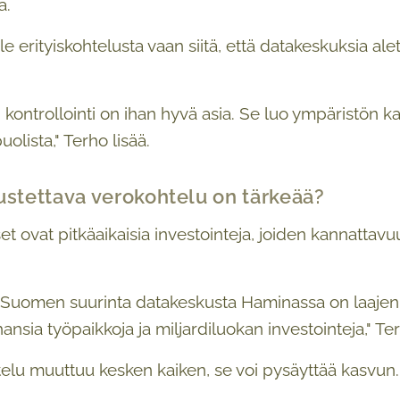
ä.
ole erityiskohtelusta vaan siitä, että datakeskuksia a
 kontrollointi on ihan hyvä asia. Se luo ympäristön 
uolista," Terho lisää.
ustettava verokohtelu on tärkeää?
t ovat pitkäaikaisia investointeja, joiden kannatta
 Suomen suurinta datakeskusta Haminassa on laajennet
hansia työpaikkoja ja miljardiluokan investointeja," Te
elu muuttuu kesken kaiken, se voi pysäyttää kasvun.