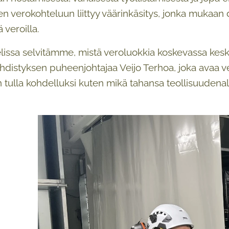
n verokohteluun liittyy väärinkäsitys, jonka mukaan da
 veroilla.
elissa selvitämme, mistä veroluokkia koskevassa kes
distyksen puheenjohtajaa Veijo Terhoa, joka avaa ve
n tulla kohdelluksi kuten mikä tahansa teollisuudenal