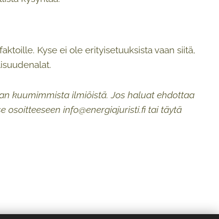
toille. Kyse ei ole erityisetuuksista vaan siitä,
lisuudenalat.
 alan kuumimmista ilmiöistä. Jos haluat ehdottaa
tse osoitteeseen
info@energiajuristi.fi
tai täytä