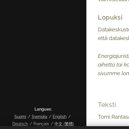
Lopuksi
Datakeskusten
että datakes
Energiajurist
aihetta tai 
sivumme lo
Teksti
Langues
Tomi Rantasa
Suomi
Svenska
English
Deutsch
Français
中文 (繁體)