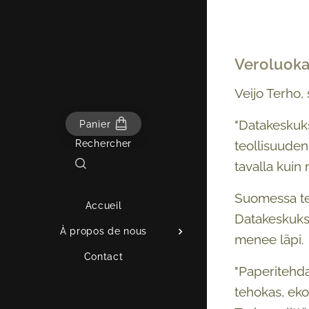
Veroluokat
Veijo Terho,
"Datakeskuks
Panier
Rechercher
teollisuuden
tavalla kuin 
Suomessa teo
Accueil
Datakeskukse
À propos de nous
menee läpi.
Contact
"Paperitehda
tehokas, ek