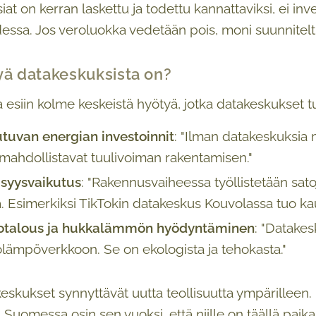
siat on kerran laskettu ja todettu kannattaviksi, ei inve
sa. Jos veroluokka vedetään pois, moni suunniteltu 
yä datakeskuksista on?
 esiin kolme keskeistä hyötyä, jotka datakeskukset 
tuvan energian investoinnit
: "Ilman datakeskuksia me
 mahdollistavat tuulivoiman rakentamisen."
isyysvaikutus
: "Rakennusvaiheessa työllistetään sat
a. Esimerkiksi TikTokin datakeskus Kouvolassa tuo ka
totalous ja hukkalämmön hyödyntäminen
: "Datake
lämpöverkkoon. Se on ekologista ja tehokasta."
keskukset synnyttävät uutta teollisuutta ympärilleen. 
Suomessa osin sen vuoksi, että niille on täällä paikal