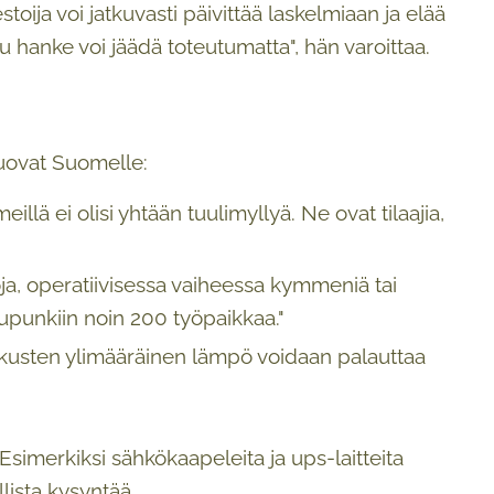
stoija voi jatkuvasti päivittää laskelmiaan ja elää
hanke voi jäädä toteutumatta", hän varoittaa.
tuovat Suomelle:
illä ei olisi yhtään tuulimyllyä. Ne ovat tilaajia,
oja, operatiivisessa vaiheessa kymmeniä tai
upunkiin noin 200 työpaikkaa."
skusten ylimääräinen lämpö voidaan palauttaa
Esimerkiksi sähkökaapeleita ja ups-laitteita
lista kysyntää.