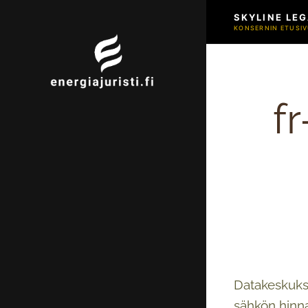
SKYLINE LEG
KONSERNIN ETUSIV
f
Datakeskukse
sähkön hinna