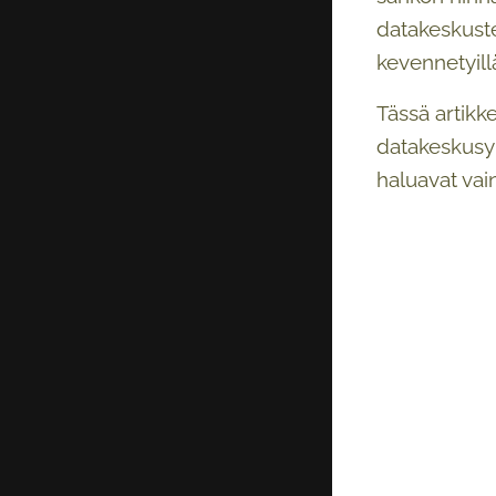
datakeskuste
kevennetyillä
Tässä artikk
datakeskusyh
haluavat vai