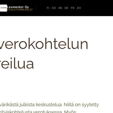
Lexmentor Oy
FI
SV
EN
DE
FR
ZH
KOULUTUSPALVELUT
verokohtelun
reilua
rikästä julkista keskustelua. Niitä on syytetty
erityiskohtelusta verotuksessa. Myös