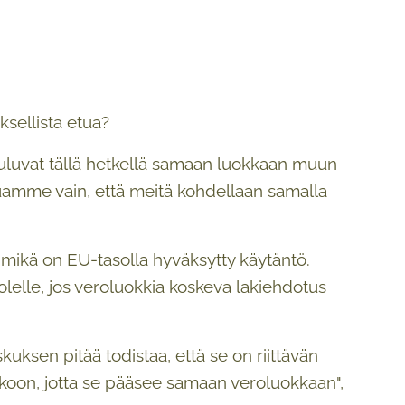
ksellista etua?
kuuluvat tällä hetkellä samaan luokkaan muun
uamme vain, että meitä kohdellaan samalla
mikä on EU-tasolla hyväksytty käytäntö.
elle, jos veroluokkia koskeva lakiehdotus
ksen pitää todistaa, että se on riittävän
oon, jotta se pääsee samaan veroluokkaan",