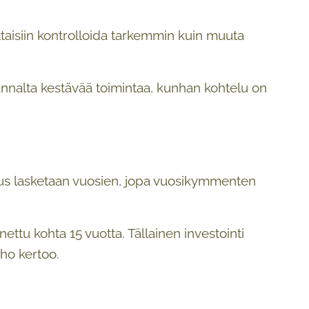
lettaisiin kontrolloida tarkemmin kuin muuta
kannalta kestävää toimintaa, kunhan kohtelu on
vuus lasketaan vuosien, jopa vuosikymmenten
tu kohta 15 vuotta. Tällainen investointi
rho kertoo.