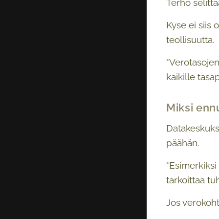
Terho selittä
Kyse ei siis 
teollisuutta.
"Verotasojen
kaikille tasap
Miksi enn
Datakeskukse
päähän.
"Esimerkiksi
tarkoittaa tu
Jos verokoht