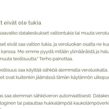
 eivät ole tukia
 saavatko datakeskukset valtiontukia tai muuta verotu
et eivät saa valtion tukia, ja veroluokan osalta ne 
 kanssa. Me emme pyydä mitään ylimääräistä ja hal
muuta teollisuutta," Terho painottaa.
llisuus saa käyttää sähköä alemmalla veroluokalla, 
t ovat kuitenkin jäämässä tämän käytännön ulkopuol
s saa alemman sähköveron automaattisesti. Datakesku
ologinen tai palauttaa hukkalämpöä kaukolämpöverkk