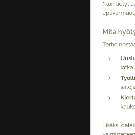
"Kun tietyt a
epävarmuudes
Mitä hyöt
Terho nostaa
Uusiu
jotka
Työll
satoj
Kier
kauko
Lisäksi data
valmistetaan 