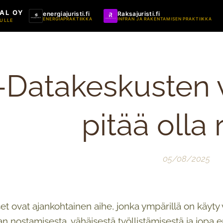
AL OY
energiajuristi.fi
Raksajuristi.fi
ENERGIAPRAKTIIKKA
INFRAN JA RAKENTAMISEN PRAKTIIKKA
ULLE
r-Datakeskusten 
pitää olla 
05/08/2025
t ovat ajankohtainen aihe, jonka ympärillä on käyty vä
n nostamisesta, vähäisestä työllistämisestä ja jopa 