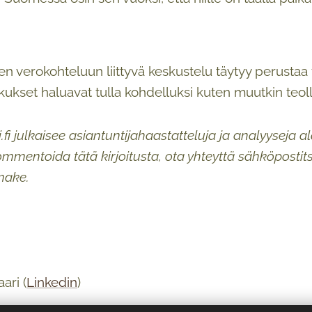
 verokohteluun liittyvä keskustelu täytyy perustaa fak
kukset haluavat tulla kohdelluksi kuten muutkin teol
i.fi julkaisee asiantuntijahaastatteluja ja analyyseja
kommentoida tätä kirjoitusta, ota yhteyttä sähköposti
make.
ari (
Linkedin
)