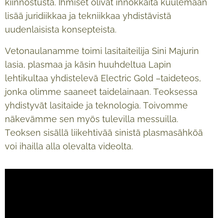
kiinnostusta. Ihmiset olivat innokkaita kuulemaan
lisää juridiikkaa ja tekniikkaa yhdistävistä
uudenlaisista konsepteista.
Vetonaulanamme toimi lasitaiteilija Sini Majurin
lasia, plasmaa ja käsin huuhdeltua Lapin
lehtikultaa yhdistelevä Electric Gold –taideteos,
jonka olimme saaneet taidelainaan. Teoksessa
yhdistyvät lasitaide ja teknologia. Toivomme
näkevämme sen myös tulevilla messuilla.
Teoksen sisällä liikehtivää sinistä plasmasähköä
voi ihailla alla olevalta videolta.