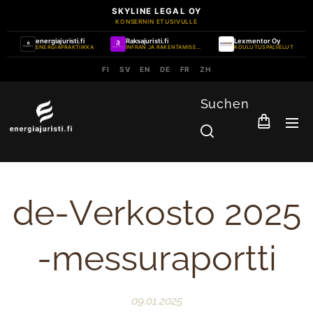
SKYLINE LEGAL OY
KONSERNIN ETUSIVULLE
energiajuristi.fi
Raksajuristi.fi
Lexmentor Oy
ENERGIAPRAKTIIKKA
INFRAN JA RAKENTAMISEN PRAKTIIKKA
KOULUTUSPALVELUT
FI
SV
EN
DE
FR
ZH
Suchen
de-Verkosto 2025
-messuraportti
09.01.2025