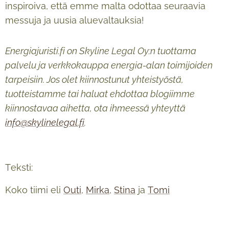
inspiroiva, että emme malta odottaa seuraavia
messuja ja uusia aluevaltauksia!
Energiajuristi.fi on Skyline Legal Oy:n tuottama
palvelu ja verkkokauppa energia-alan toimijoiden
tarpeisiin. Jos olet kiinnostunut yhteistyöstä,
tuotteistamme tai haluat ehdottaa blogiimme
kiinnostavaa aihetta, ota ihmeessä yhteyttä
info@skylinelegal.fi
.
Teksti:
Koko tiimi eli
Outi
,
Mirka
,
Stina
ja
Tomi