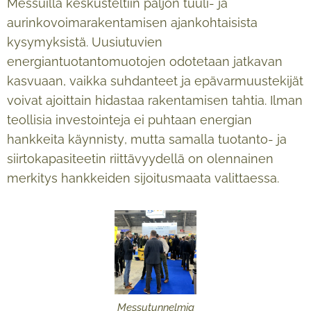
Messuilla keskusteltiin paljon tuuli- ja
aurinkovoimarakentamisen ajankohtaisista
kysymyksistä. Uusiutuvien
energiantuotantomuotojen odotetaan jatkavan
kasvuaan, vaikka suhdanteet ja epävarmuustekijät
voivat ajoittain hidastaa rakentamisen tahtia. Ilman
teollisia investointeja ei puhtaan energian
hankkeita käynnisty, mutta samalla tuotanto- ja
siirtokapasiteetin riittävyydellä on olennainen
merkitys hankkeiden sijoitusmaata valittaessa.
Messutunnelmia