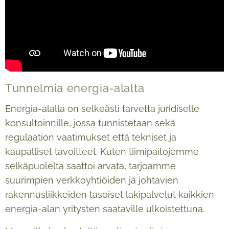
Tunnelmia energia-alalta
Energia-alalla on selkeästi tarvetta juridiselle
konsultoinnille, jossa tunnistetaan sekä
regulaation vaatimukset että tekniset ja
kaupalliset tavoitteet. Kuten tiimipaitojemme
selkäpuolelta saattoi arvata, tarjoamme
suurimpien verkkoyhtiöiden ja johtavien
rakennusliikkeiden tasoiset lakipalvelut kaikkien
energia-alan yritysten saataville ulkoistettuna.