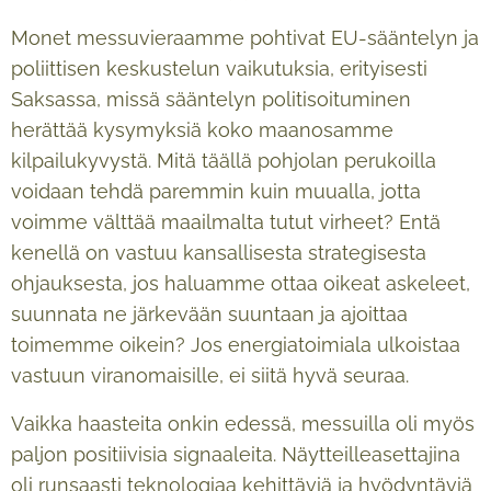
Monet messuvieraamme pohtivat EU-sääntelyn ja
poliittisen keskustelun vaikutuksia, erityisesti
Saksassa, missä sääntelyn politisoituminen
herättää kysymyksiä koko maanosamme
kilpailukyvystä. Mitä täällä pohjolan perukoilla
voidaan tehdä paremmin kuin muualla, jotta
voimme välttää maailmalta tutut virheet? Entä
kenellä on vastuu kansallisesta strategisesta
ohjauksesta, jos haluamme ottaa oikeat askeleet,
suunnata ne järkevään suuntaan ja ajoittaa
toimemme oikein? Jos energiatoimiala ulkoistaa
vastuun viranomaisille, ei siitä hyvä seuraa.
Vaikka haasteita onkin edessä, messuilla oli myös
paljon positiivisia signaaleita. Näytteilleasettajina
oli runsaasti teknologiaa kehittäviä ja hyödyntäviä