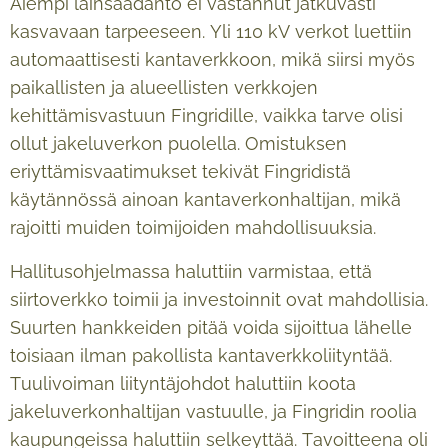
Aiempi lainsäädäntö ei vastannut jatkuvasti
kasvavaan tarpeeseen. Yli 110 kV verkot luettiin
automaattisesti kantaverkkoon, mikä siirsi myös
paikallisten ja alueellisten verkkojen
kehittämisvastuun Fingridille, vaikka tarve olisi
ollut jakeluverkon puolella. Omistuksen
eriyttämisvaatimukset tekivät Fingridistä
käytännössä ainoan kantaverkonhaltijan, mikä
rajoitti muiden toimijoiden mahdollisuuksia.
Hallitusohjelmassa haluttiin varmistaa, että
siirtoverkko toimii ja investoinnit ovat mahdollisia.
Suurten hankkeiden pitää voida sijoittua lähelle
toisiaan ilman pakollista kantaverkkoliityntää.
Tuulivoiman liityntäjohdot haluttiin koota
jakeluverkonhaltijan vastuulle, ja Fingridin roolia
kaupungeissa haluttiin selkeyttää. Tavoitteena oli