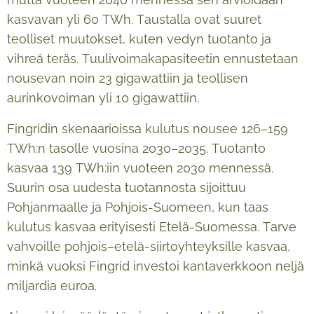
kasvavan yli 60 TWh. Taustalla ovat suuret
teolliset muutokset, kuten vedyn tuotanto ja
vihreä teräs. Tuulivoimakapasiteetin ennustetaan
nousevan noin 23 gigawattiin ja teollisen
aurinkovoiman yli 10 gigawattiin.
Fingridin skenaarioissa kulutus nousee 126–159
TWh:n tasolle vuosina 2030–2035. Tuotanto
kasvaa 139 TWh:iin vuoteen 2030 mennessä.
Suurin osa uudesta tuotannosta sijoittuu
Pohjanmaalle ja Pohjois-Suomeen, kun taas
kulutus kasvaa erityisesti Etelä-Suomessa. Tarve
vahvoille pohjois–etelä-siirtoyhteyksille kasvaa,
minkä vuoksi Fingrid investoi kantaverkkoon neljä
miljardia euroa.