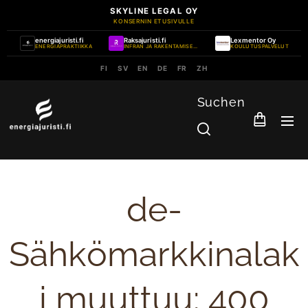
SKYLINE LEGAL OY
KONSERNIN ETUSIVULLE
energiajuristi.fi
Raksajuristi.fi
Lexmentor Oy
ENERGIAPRAKTIIKKA
INFRAN JA RAKENTAMISEN PRAKTIIKKA
KOULUTUSPALVELUT
FI
SV
EN
DE
FR
ZH
Suchen
de-
Sähkömarkkinalak
i muuttuu: 400