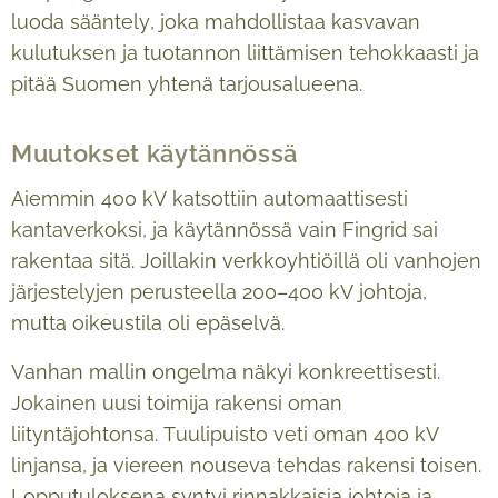
luoda sääntely, joka mahdollistaa kasvavan
kulutuksen ja tuotannon liittämisen tehokkaasti ja
pitää Suomen yhtenä tarjousalueena.
Muutokset käytännössä
Aiemmin 400 kV katsottiin automaattisesti
kantaverkoksi, ja käytännössä vain Fingrid sai
rakentaa sitä. Joillakin verkkoyhtiöillä oli vanhojen
järjestelyjen perusteella 200–400 kV johtoja,
mutta oikeustila oli epäselvä.
Vanhan mallin ongelma näkyi konkreettisesti.
Jokainen uusi toimija rakensi oman
liityntäjohtonsa. Tuulipuisto veti oman 400 kV
linjansa, ja viereen nouseva tehdas rakensi toisen.
Lopputuloksena syntyi rinnakkaisia johtoja ja