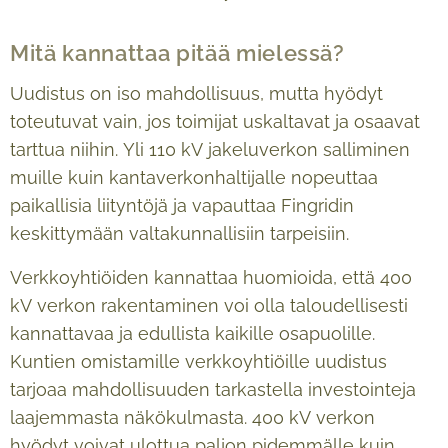
Mitä kannattaa pitää mielessä?
Uudistus on iso mahdollisuus, mutta hyödyt
toteutuvat vain, jos toimijat uskaltavat ja osaavat
tarttua niihin. Yli 110 kV jakeluverkon salliminen
muille kuin kantaverkonhaltijalle nopeuttaa
paikallisia liityntöjä ja vapauttaa Fingridin
keskittymään valtakunnallisiin tarpeisiin.
Verkkoyhtiöiden kannattaa huomioida, että 400
kV verkon rakentaminen voi olla taloudellisesti
kannattavaa ja edullista kaikille osapuolille.
Kuntien omistamille verkkoyhtiöille uudistus
tarjoaa mahdollisuuden tarkastella investointeja
laajemmasta näkökulmasta. 400 kV verkon
hyödyt voivat ulottua paljon pidemmälle kuin