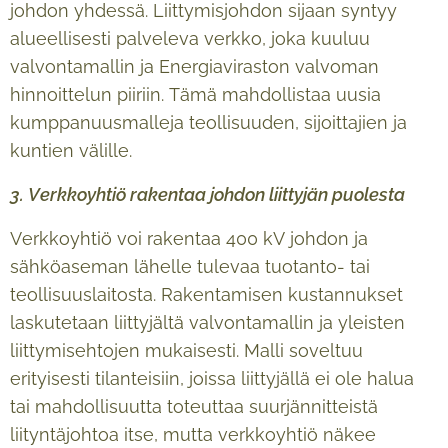
johdon yhdessä. Liittymisjohdon sijaan syntyy
alueellisesti palveleva verkko, joka kuuluu
valvontamallin ja Energiaviraston valvoman
hinnoittelun piiriin. Tämä mahdollistaa uusia
kumppanuusmalleja teollisuuden, sijoittajien ja
kuntien välille.
3. Verkkoyhtiö rakentaa johdon liittyjän puolesta
Verkkoyhtiö voi rakentaa 400 kV johdon ja
sähköaseman lähelle tulevaa tuotanto- tai
teollisuuslaitosta. Rakentamisen kustannukset
laskutetaan liittyjältä valvontamallin ja yleisten
liittymisehtojen mukaisesti. Malli soveltuu
erityisesti tilanteisiin, joissa liittyjällä ei ole halua
tai mahdollisuutta toteuttaa suurjännitteistä
liityntäjohtoa itse, mutta verkkoyhtiö näkee