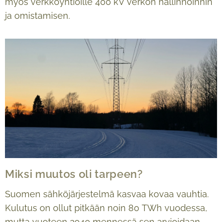
myös verkkoyhtiöille 400 kV verkon hallinnoinnin
ja omistamisen.
Miksi muutos oli tarpeen?
Suomen sähköjärjestelmä kasvaa kovaa vauhtia.
Kulutus on ollut pitkään noin 80 TWh vuodessa,
mutta vuoteen 2040 mennessä sen arvioidaan