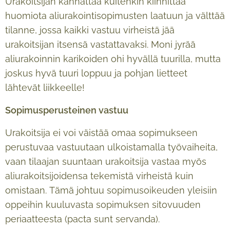
Urakoitsijan kannattaa kuitenkin kiinnittää
huomiota aliurakointisopimusten laatuun ja välttää
tilanne, jossa kaikki vastuu virheistä jää
urakoitsijan itsensä vastattavaksi. Moni jyrää
aliurakoinnin karikoiden ohi hyvällä tuurilla, mutta
joskus hyvä tuuri loppuu ja pohjan lietteet
lähtevät liikkeelle!
Sopimusperusteinen vastuu
Urakoitsija ei voi väistää omaa sopimukseen
perustuvaa vastuutaan ulkoistamalla työvaiheita,
vaan tilaajan suuntaan urakoitsija vastaa myös
aliurakoitsijoidensa tekemistä virheistä kuin
omistaan. Tämä johtuu sopimusoikeuden yleisiin
oppeihin kuuluvasta sopimuksen sitovuuden
periaatteesta (pacta sunt servanda).