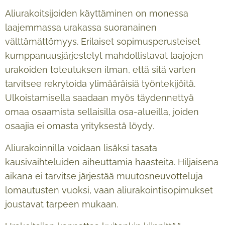
Aliurakoitsijoiden käyttäminen on monessa
laajemmassa urakassa suoranainen
välttämättömyys. Erilaiset sopimusperusteiset
kumppanuusjärjestelyt mahdollistavat laajojen
urakoiden toteutuksen ilman, että sitä varten
tarvitsee rekrytoida ylimääräisiä työntekijöitä.
Ulkoistamisella saadaan myös täydennettyä
omaa osaamista sellaisilla osa-alueilla, joiden
osaajia ei omasta yrityksestä löydy.
Aliurakoinnilla voidaan lisäksi tasata
kausivaihteluiden aiheuttamia haasteita. Hiljaisena
aikana ei tarvitse järjestää muutosneuvotteluja
lomautusten vuoksi, vaan aliurakointisopimukset
joustavat tarpeen mukaan.