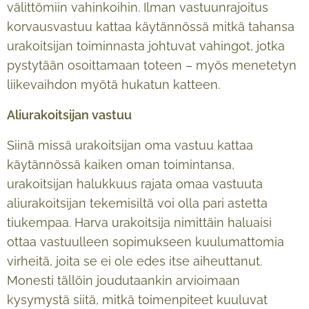
välittömiin vahinkoihin. Ilman vastuunrajoitus
korvausvastuu kattaa käytännössä mitkä tahansa
urakoitsijan toiminnasta johtuvat vahingot, jotka
pystytään osoittamaan toteen – myös menetetyn
liikevaihdon myötä hukatun katteen.
Aliurakoitsijan vastuu
Siinä missä urakoitsijan oma vastuu kattaa
käytännössä kaiken oman toimintansa,
urakoitsijan halukkuus rajata omaa vastuuta
aliurakoitsijan tekemisiltä voi olla pari astetta
tiukempaa. Harva urakoitsija nimittäin haluaisi
ottaa vastuulleen sopimukseen kuulumattomia
virheitä, joita se ei ole edes itse aiheuttanut.
Monesti tällöin joudutaankin arvioimaan
kysymystä siitä, mitkä toimenpiteet kuuluvat