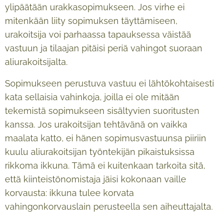
ylipäätään urakkasopimukseen. Jos virhe ei
mitenkään liity sopimuksen täyttämiseen,
urakoitsija voi parhaassa tapauksessa väistää
vastuun ja tilaajan pitäisi periä vahingot suoraan
aliurakoitsijalta.
Sopimukseen perustuva vastuu ei lähtökohtaisesti
kata sellaisia vahinkoja, joilla ei ole mitään
tekemistä sopimukseen sisältyvien suoritusten
kanssa. Jos urakoitsijan tehtävänä on vaikka
maalata katto, ei hänen sopimusvastuunsa piiriin
kuulu aliurakoitsijan työntekijän pikaistuksissa
rikkoma ikkuna. Tämä ei kuitenkaan tarkoita sitä,
että kiinteistönomistaja jäisi kokonaan vaille
korvausta: ikkuna tulee korvata
vahingonkorvauslain perusteella sen aiheuttajalta.