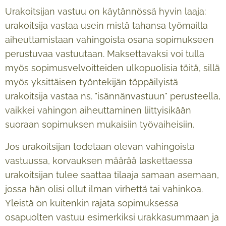
Urakoitsijan vastuu on käytännössä hyvin laaja:
urakoitsija vastaa usein mistä tahansa työmailla
aiheuttamistaan vahingoista osana sopimukseen
perustuvaa vastuutaan. Maksettavaksi voi tulla
myös sopimusvelvoitteiden ulkopuolisia töitä, sillä
myös yksittäisen työntekijän töppäilyistä
urakoitsija vastaa ns. "isännänvastuun" perusteella,
vaikkei vahingon aiheuttaminen liittyisikään
suoraan sopimuksen mukaisiin työvaiheisiin.
Jos urakoitsijan todetaan olevan vahingoista
vastuussa, korvauksen määrää laskettaessa
urakoitsijan tulee saattaa tilaaja samaan asemaan,
jossa hän olisi ollut ilman virhettä tai vahinkoa.
Yleistä on kuitenkin rajata sopimuksessa
osapuolten vastuu esimerkiksi urakkasummaan ja