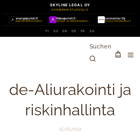
SKYLINE LEGAL OY
KONSERNIN ETUSIVULLE
energiajuristi.fi
Raksajuristi.fi
Lexmentor Oy
ENERGIAPRAKTIIKKA
INFRAN JA RAKENTAMISEN PRAKTIIKKA
KOULUTUSPALVELUT
FI
SV
EN
DE
FR
ZH
Suchen
de-Aliurakointi ja
riskinhallinta
15.08.2024