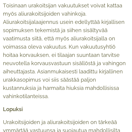
Toisinaan urakoitsijan vakuutukset voivat kattaa
myös aliurakoitsijoiden vahinkoja.
Aliurakoitsijalaajennus usein edellyttää kirjallisen
sopimuksen tekemistä ja siihen sisältyvää
vaatimusta siitä, että myös aliurakoitsijalla on
voimassa oleva vakuutus. Kun vakuutusyhtiö
hoitaa korvauksen, ei tilaajan suuntaan tarvitse
neuvotella korvausvastuun sisällöstä ja vahingon
aiheuttajasta. Asianmukaisesti laadittu kirjallinen
urakkasopimus voi siis säästää paljon
kustannuksia ja harmaita hiuksia mahdollisissa
vahinkotilanteissa.
Lopuksi
Urakoitsijoiden ja aliurakoitsijoiden on tärkeää
ymmärtää vastuunsa ja suojautua mahdollisilta