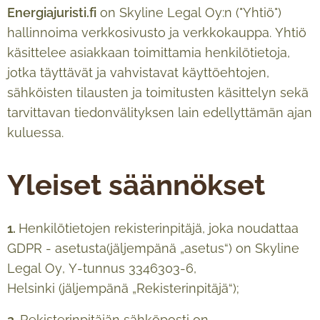
Energiajuristi.fi
on Skyline Legal Oy:n ("Yhtiö")
hallinnoima verkkosivusto ja verkkokauppa. Yhtiö
käsittelee asiakkaan toimittamia henkilötietoja,
jotka täyttävät ja vahvistavat käyttöehtojen,
sähköisten tilausten ja toimitusten käsittelyn sekä
tarvittavan tiedonvälityksen lain edellyttämän ajan
kuluessa.
Yleiset säännökset
1.
Henkilötietojen rekisterinpitäjä, joka noudattaa
GDPR - asetusta(jäljempänä „asetus“) on Skyline
Legal Oy, Y-tunnus 3346303-6,
Helsinki (jäljempänä „Rekisterinpitäjä“);
2.
Rekisterinpitäjän sähköposti on