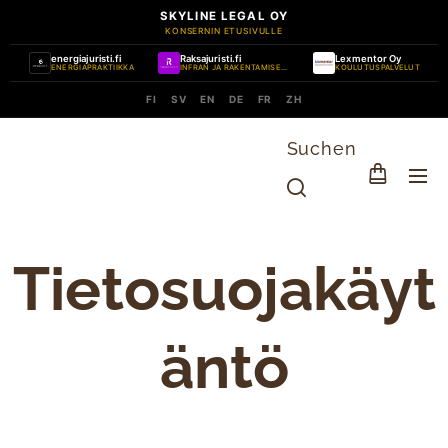
SKYLINE LEGAL OY
KONSERNIN ETUSIVULLE
energiajuristi.fi
Raksajuristi.fi
Lexmentor Oy
ENERGIAPRAKTIIKKA
INFRAN JA RAKENTAMISEN PRAKTIIKKA
KOULUTUSPALVELUT
FI
SV
EN
DE
FR
ZH
Suchen
Tietosuojakäyt
äntö