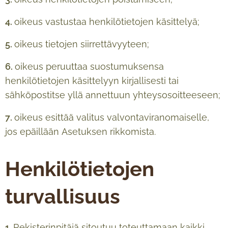
4.
oikeus vastustaa henkilötietojen käsittelyä;
5.
oikeus tietojen siirrettävyyteen;
6.
oikeus peruuttaa suostumuksensa
henkilötietojen käsittelyyn kirjallisesti tai
sähköpostitse yllä annettuun yhteysosoitteeseen;
7.
oikeus esittää valitus valvontaviranomaiselle,
jos epäillään Asetuksen rikkomista.
Henkilötietojen
turvallisuus
1.
Rekisterinpitäjä sitoutuu toteuttamaan kaikki