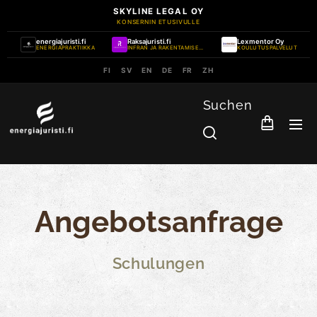
SKYLINE LEGAL OY
KONSERNIN ETUSIVULLE
energiajuristi.fi
Raksajuristi.fi
Lexmentor Oy
ENERGIAPRAKTIIKKA
INFRAN JA RAKENTAMISEN PRAKTIIKKA
KOULUTUSPALVELUT
FI
SV
EN
DE
FR
ZH
Suchen
Angebotsanfrage
Schulungen